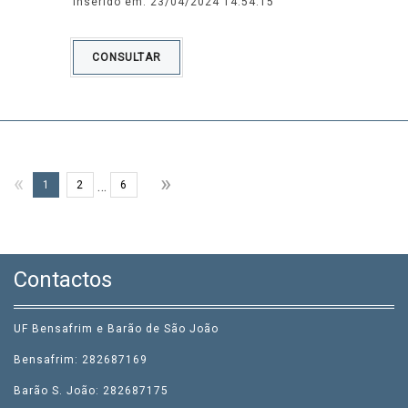
Inserido em: 23/04/2024 14:54:15
CONSULTAR
»
«
…
1
2
6
Contactos
UF Bensafrim e Barão de São João
Bensafrim: 282687169
Barão S. João: 282687175